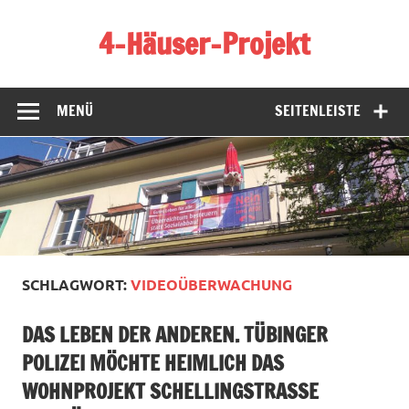
Zum
Inhalt
4-Häuser-Projekt
springen
Homepage des 4-Häuser-Projekts in Tübingen
MENÜ
SEITENLEISTE
SCHLAGWORT:
VIDEOÜBERWACHUNG
DAS LEBEN DER ANDEREN. TÜBINGER
POLIZEI MÖCHTE HEIMLICH DAS
WOHNPROJEKT SCHELLINGSTRASSE V