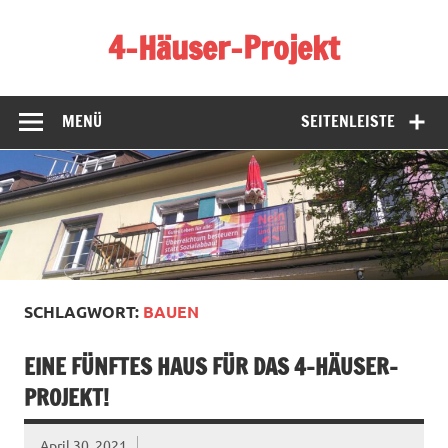
Zum
Inhalt
4-Häuser-Projekt
springen
Homepage des 4-Häuser-Projekts in Tübingen
MENÜ
SEITENLEISTE
SCHLAGWORT:
BAUEN
EINE FÜNFTES HAUS FÜR DAS 4-HÄUSER-
PROJEKT!
April 30, 2021