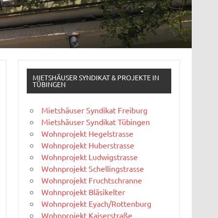
MIETSHÄUSER SYNDIKAT & PROJEKTE IN
TÜBINGEN
Mietshäuser Syndikat Freiburg
Mietshäuser Syndikat Tübingen
Wohnprojekt Hegelstrasse
Wohnprojekt Huberstrasse
Wohnprojekt Ludwigstrasse
Wohnprojekt Schellingstrasse
Wohnprojekt Fruchtschranne
Wohnprojekt Bläsikelter
Wohnprojekt Eyach/Rottenburg
Wohnprojekt Kaiserstraße