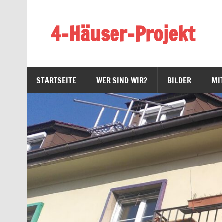
Zum
Inhalt
springen
4-Häuser-Projekt
Homepage des 4-Häuser-Projekts in Tübingen
STARTSEITE
WER SIND WIR?
BILDER
MI