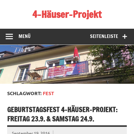
Zum
Inhalt
4-Häuser-Projekt
springen
Homepage des 4-Häuser-Projekts in Tübingen
MENÜ
SEITENLEISTE
SCHLAGWORT:
FEST
GEBURTSTAGSFEST 4-HÄUSER-PROJEKT:
FREITAG 23.9. & SAMSTAG 24.9.
September 19, 2016